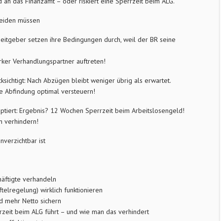
eld an das Finanzamt – oder riskiert eine Sperrzeit beim ALG.
rmeiden müssen
beitgeber setzen ihre Bedingungen durch, weil der BR seine
arker Verhandlungspartner auftreten!
sichtigt: Nach Abzügen bleibt weniger übrig als erwartet.
re Abfindung optimal versteuern!
tiert: Ergebnis? 12 Wochen Sperrzeit beim Arbeitslosengeld!
n verhindern!
verzichtbar ist
äftigte verhandeln
ftelregelung) wirklich funktionieren
d mehr Netto sichern
zeit beim ALG führt – und wie man das verhindert