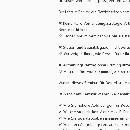
drastisch. Wer nicht aufpasst, verliert G
Drei fatale Fehler, die Betriebsräte ve
❌ Keine klare Verhandlungsstrategie: Ar
Rechte nicht kennt.
💡 Lernen Sie im Seminar, wie Sie als st
❌ Steuer- und Sozialabgaben nicht berück
💡 Wir zeigen Ihnen, wie Beschäftigte ih
❌ Aufhebungsvertrag ohne Prüfung akzep
💡 Erfahren Sie, wie Sie unnötige Sperre
Warum dieses Seminar für Betriebsräte un
📌 Nach dem Seminar wissen Sie genau:
✔ Wie Sie höhere Abfindungen für Besch
✔ Welche steuerlichen Vorteile (z. B. Fün
✔ Wie Sie Sozialabgaben minimieren un
✔ Wann ein Aufhebungsvertrag zur Sperr