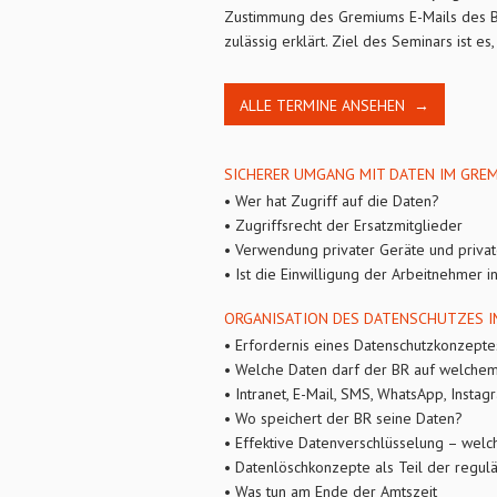
Zustimmung des Gremiums E-Mails des BR 
zulässig erklärt. Ziel des Seminars ist 
ALLE TERMINE ANSEHEN →
SICHERER UMGANG MIT DATEN IM GRE
• Wer hat Zugriff auf die Daten?
• Zugriffsrecht der Ersatzmitglieder
• Verwendung privater Geräte und priva
• Ist die Einwilligung der Arbeitnehmer 
ORGANISATION DES DATENSCHUTZES I
• Erfordernis eines Datenschutzkonzeptes
• Welche Daten darf der BR auf welch
• Intranet, E-Mail, SMS, WhatsApp, Inst
• Wo speichert der BR seine Daten?
• Effektive Datenverschlüsselung – welch
• Datenlöschkonzepte als Teil der regul
• Was tun am Ende der Amtszeit