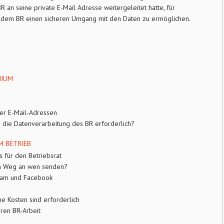
an seine private E-Mail Adresse weitergeleitet hatte, für
es, dem BR einen sicheren Umgang mit den Daten zu ermöglichen.
MIUM
ter E-Mail-Adressen
in die Datenverarbeitung des BR erforderlich?
M BETRIEB
 für den Betriebsrat
em Weg an wen senden?
agram und Facebook
e Kosten sind erforderlich
ären BR-Arbeit