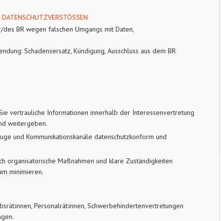
I DATENSCHUTZVERSTÖSSEN
er/des BR wegen falschen Umgangs mit Daten,
ndung: Schadensersatz, Kündigung, Ausschluss aus dem BR
Sie vertrauliche Informationen innerhalb der Interessenvertretung
und weitergeben.
kzeuge und Kommunikationskanäle datenschutzkonform und
rch organisatorische Maßnahmen und klare Zuständigkeiten
am minimieren.
ebsrät:innen, Personalrät:innen, Schwerbehindertenvertretungen
ngen.