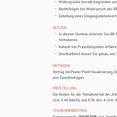
Widersprüche korrekt begründen und 
Rechtsfolgen bei Widerspruch des B
Einleitung eines Einigungsstellenve
NUTZEN
In diesem Seminar erlernen Sie, BR
formulieren.
Anhand von Praxisbeispielen erfahre
Anschließend wissen Sie genau, wie 
METHODIK
Vortrag mit Power-Point-Visualisierung, 
und Zweifelsfragen.
FREISTELLUNG
Die Kosten für die Teilnahme hat der A
i.V.m. § 40 BetrVG und § 96 Abs. 4 i.V.m. 
TEILNEHMERBEITRAG
Seminargebühr
250,00 EUR
zzgl. Verpf