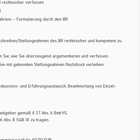
rechtssicher verfassen
R
rfahrens – Formulierung durch den BR
-Schreiben/Stellungnahmen des BR rechtssicher und kompetent zu
n Sie, wie Sie überzeugend argumentieren und verfassen.
Sie mit gekonnten Stellungnahmen Nachdruck verleihen.
Diskussions- und Erfahrungsaustausch, Beantwortung von Einzel-
rbeitgeber gemäß § 37 Abs. 6 BetrVG
96 Abs. 8 SGB IX zu tragen.
legungspauschale 60,00 EUR